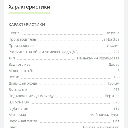
Характеристики
ХАРАКТЕРИСТИКИ
Серия
Rossella
Производитель
La Nordica
Производство
Италия
Рассчитан на объем помещения до (м3)
252
Тип
Печь-камин изразцовая
Вид топлива
Дрова
Мощность кВт
8
Вес кг
155
Диам. дымохода
130 мм
Высота мм
915
Подключение к дымоходу
Верхнее
Ширина мм
578
Глубина мм
586
Материал
Майолика
,
Чугун
Варочная плита
Нет
Цвет
Bordeaux (бордовая)