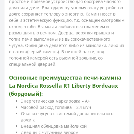
простое и полезное устройство для обогрева часного
дома или дачи. Благодаря чугунному очагу устройство
долго сохраняет тепловую энергию. Камин несет в
себе и эстетическую функцию, т.к. оснащен смотровым
окном, чтобы Вы могли любоваться пламенем и
размышлять о вечном. Дверца, верхняя крышка и
топка печи выполнены из высококачественного
чугуна. Облицовка делается либо из майолики, либо из
стеатита(серый камень). В нижней части, под
топочной камерой есть выемной зольник, со
специальной дверцей.
Основные преимущества печи-камина
La Nordica Rossella R1 Liberty Bordeaux
(бордовый):
Энергетическая маркировка – А+
Часовой расход топлива – 2,4 кг/ч
Очаг из чугуна с системой дополнительного
дожига
Внешняя облицовка майоликой
Дверцы с чугунным верхом