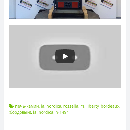
печь-камин
,
la
,
nordica
,
rossella
,
r1
,
liberty
,
bordeaux
,
(бордовый)
,
la
,
nordica
,
n-149r