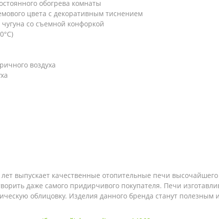
постоянного обогрева комнаты
емового цвета с декоративным тиснением
 чугуна со съемной конфоркой
0°C)
ричного воздуха
уха
50 лет выпускает качественные отопительные печи высочайшег
ворить даже самого придирчивого покупателя. Печи изготавлив
ческую облицовку. Изделия данного бренда станут полезным 