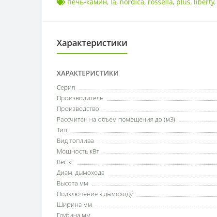
печь-камин
,
la
,
nordica
,
rossella
,
plus
,
liberty
Характеристики
ХАРАКТЕРИСТИКИ
Серия
Производитель
Производство
Рассчитан на объем помещения до (м3)
Тип
Вид топлива
Мощность кВт
Вес кг
Диам. дымохода
Высота мм
Подключение к дымоходу
Ширина мм
Глубина мм