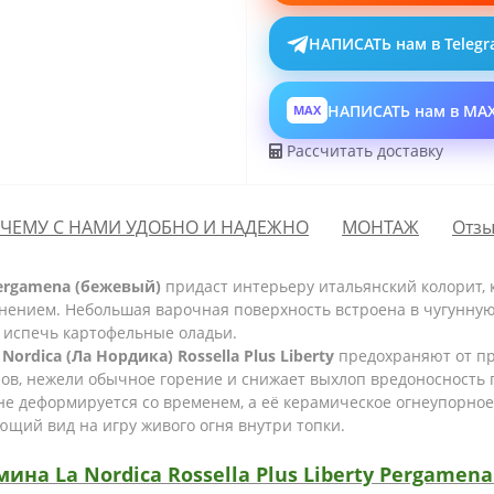
НАПИСАТЬ нам в Teleg
НАПИСАТЬ нам в MA
MAX
Рассчитать доставку
ЧЕМУ С НАМИ УДОБНО И НАДЕЖНО
МОНТАЖ
Отзы
 Pergamena (бежевый)
придаст интерьеру итальянский колорит,
нением. Небольшая варочная поверхность встроена в чугунну
 испечь картофельные оладьи.
 Nordica (Ла Нордика) Rossella Plus Liberty
предохраняют от пр
ов, нежели обычное горение и снижает выхлоп вредоносность 
е деформируется со временем, а её керамическое огнеупорное
ющий вид на игру живого огня внутри топки.
а La Nordica Rossella Plus Liberty Pergamena