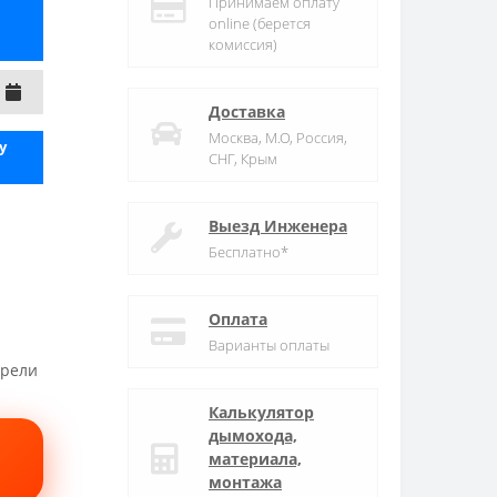
Принимаем оплату
online (берется
комиссия)
Доставка
Москва, М.О, Россия,
y
СНГ, Крым
Выезд Инженера
Бесплатно*
Оплата
Варианты оплаты
трели
Калькулятор
дымохода,
материала,
монтажа