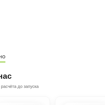
НО
нас
расчёта до запуска