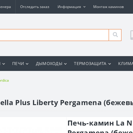
женера
Отследить заказ
Информация
Монтаж каминов
Ы
ПЕЧИ
ДЫМОХОДЫ
ТЕРМОЗАЩИТА
КЛИМА
rdica
ella Plus Liberty Pergamena (бежев
Печь-камин La Nor
Pergamena (беж