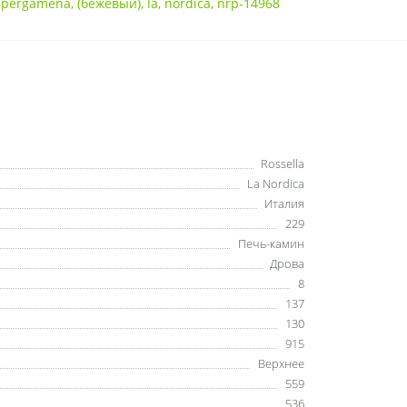
,
pergamena
,
(бежевый)
,
la
,
nordica
,
nrp-14968
Rossella
La Nordica
Италия
229
Печь-камин
Дрова
8
137
130
915
Верхнее
559
536