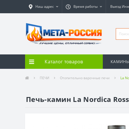
Наш адрес
Время работы
Выезд Ин
Каталог товаров
КАМИН
ПЕЧИ
Отопительно варочные печи
La No
Печь-камин La Nordica Ross