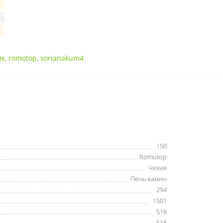
ик
,
romotop
,
sorianakum4
150
Romotop
Чехия
Печь-камин
294
1501
518
518