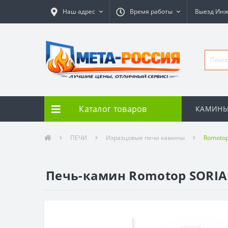
Наш адрес
Время работы
Выезд Ин
Каталог товаров
КАМИН
ПЕЧИ
Изразцовые печи камины
Romoto
Печь-камин Romotop SORIA