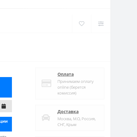
Оплата
Принимаем оплату
online (берется
комиссия)
Доставка
Москва, М.О, Россия,
яции
СНГ, Крым
чить