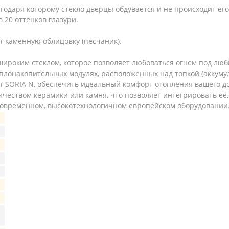
агодаря которому стекло дверцы обдувается и не происходит его
 20 оттенков глазури.
 каменную облицовку (песчаник).
широким стеклом, которое позволяет любоваться огнем под люб
лонакопительных модулях, расположенных над топкой (аккумул
 SORIA N, обеспечить идеальный комфорт отопления вашего до
чеством керамики или камня, что позволяет интегрировать её
 современном, высокотехнологичном европейском оборудовании