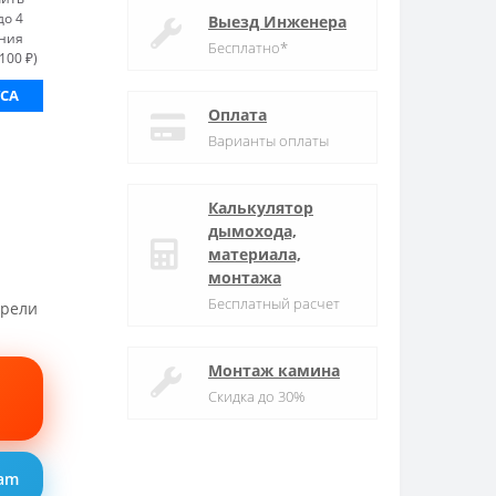
до 4
Выезд Инженера
ания
Бесплатно*
100 ₽)
СА
Оплата
Варианты оплаты
Калькулятор
дымохода,
материала,
монтажа
Бесплатный расчет
трели
Монтаж камина
Скидка до 30%
ram