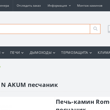
женера
Отследить заказ
Информация
Монтаж каминов
Ы
ПЕЧИ
ДЫМОХОДЫ
ТЕРМОЗАЩИТА
КЛИМА
p
 N AKUM песчаник
Печь-камин Rom
песчаник