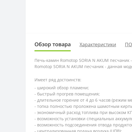
Обзор товара
Характеристики
ПО
Печь-камин Romotop SORIA N AKUM песчаник 
Romotop SORIA N AKUM песчаник -
данная мод
Имеет ряд достоинств:
- широкий обзор пламени;
- быстрый прогрев помещения;
- длительное горение от 4 до 6 часов (режим м
- топка полностью проложена шамотным кирпи
- экономичный расход топлива при высоком КП
- возможность установки специальных аккумуля
- возможность подсоединения отвода продуктов
- централизованная подача воздуха (ЦПВ);