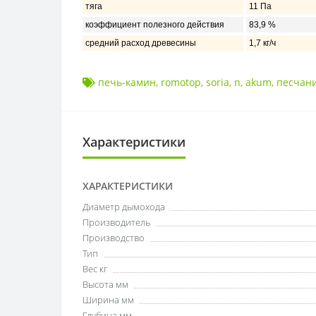
тяга
11 Пa
коэффициент полезного действия
83,9 %
средний расход древесины
1,7 кг/ч
печь-камин
,
romotop
,
soria
,
n
,
akum
,
песчан
Характеристики
ХАРАКТЕРИСТИКИ
Диаметр дымохода
Производитель
Производство
Тип
Вес кг
Высота мм
Ширина мм
Глубина мм