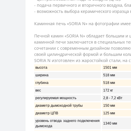
- подача первичного и вторичного воздуха, бл
- возможность выбора керамического изразца в
Каминная печь «SORIA N» на фотографии имеет
Печной камин «SORIA N» обладает большим и 
каминной печи заключается в специальных теп
сочетании с современным дизайном позволяют
своей цилиндрической формой и большим коли
SORIA N изготовлен из жаростойкой стали, на
высота
1501 мм
ширина
518 мм
глубина
518 мм
вес
172 кг
регулируемая мощность
2,8 - 7,2 кВт
диаметр дымоходной трубы
150 мм
диаметр ЦПВ
125 мм
уровень отвода заднего подключения
1340 мм
дымохода