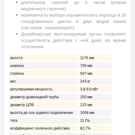
длительное горение до 4 часов (режим
медленного горения);
возможность выбора керамического изразца в 20
глазурованных цветах и двух видов камня
(песчаник, талькохлорит);
Дизайнерская вентилируемая ручка позволяет
осуществлять действия с ней даже, во время
отопления.
высота
1176 мм
ширина
756 мм
глубина
507 мм
вес
243 кг
регулируемая мощность
3,8-9,8 кВт
диаметр дымоходной трубы
150 мм
диаметр ЦПВ
125 мм
высота до оси заднего подключения
1008 мм
тяга
11 Па
коэффициент полезного действия
82,7%