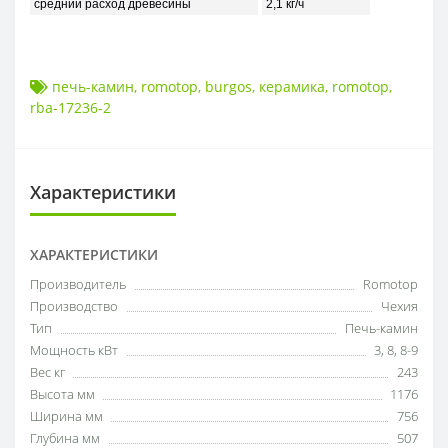
средний расход древесины
2,1 кг/ч
печь-камин
,
romotop
,
burgos
,
керамика
,
romotop
,
rba-17236-2
Характеристики
ХАРАКТЕРИСТИКИ
Производитель
Romotop
Производство
Чехия
Тип
Печь-камин
Мощность кВт
3
,
8
,
8-9
Вес кг
243
Высота мм
1176
Ширина мм
756
Глубина мм
507