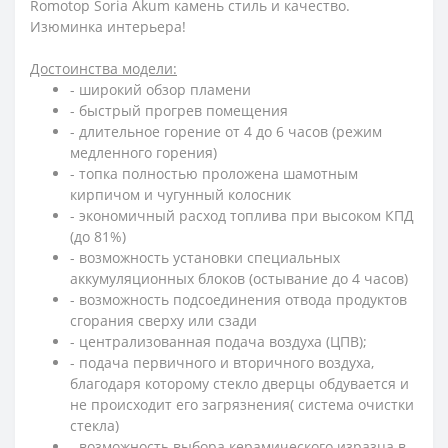
Romotop Soria Akum камень стиль и качество.
Изюминка интерьера!
Достоинства модели:
- широкий обзор пламени
- быстрый прогрев помещения
- длительное горение от 4 до 6 часов (режим
медленного горения)
- топка полностью проложена шамотным
кирпичом и чугунный колосник
- экономичный расход топлива при высоком КПД
(до 81%)
- возможность установки специальных
аккумуляционных блоков (остывание до 4 часов)
- возможность подсоединения отвода продуктов
сгорания сверху или сзади
- централизованная подача воздуха (ЦПВ);
- подача первичного и вторичного воздуха,
благодаря которому стекло дверцы обдувается и
не происходит его загрязнения( система очистки
стекла)
- возможность выбора керамического изразца в