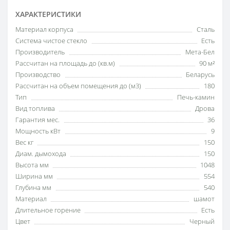
ХАРАКТЕРИСТИКИ
Материал корпуса
Сталь
Система чистое стекло
Есть
Производитель
Мета-Бел
Рассчитан на площадь до (кв.м)
90 м²
Производство
Беларусь
Рассчитан на объем помещения до (м3)
180
Тип
Печь-камин
Вид топлива
Дрова
Гарантия мес.
36
Мощность кВт
9
Вес кг
150
Диам. дымохода
150
Высота мм
1048
Ширина мм
554
Глубина мм
540
Материал
шамот
Длительное горение
Есть
Цвет
Черный