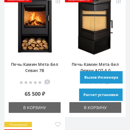
Печь-Камин Мета-Бел
Печь-Камин Мета-Бел
Севан 7В
Леман АОТ-6.0
Вызов Инженера
0
0
65 500 ₽
78 270 ₽
Расчет установки
В КОРЗИНУ
В КОРЗИНУ
Популярный