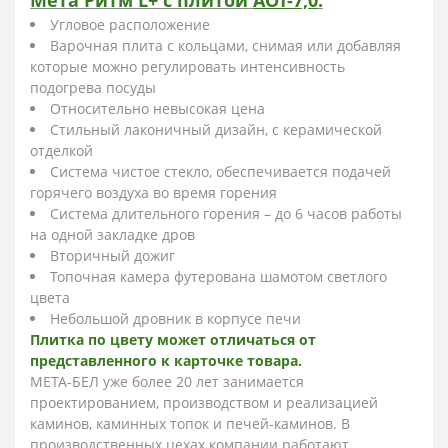
Мета Ритм L+ с плитой
АОТ-7,0
:
Угловое расположение
Варочная плита с кольцами, снимая или добавляя
которые можно регулировать интенсивность
подогрева посуды
Относительно невысокая цена
Стильный лаконичный дизайн, с керамической
отделкой
Система чистое стекло, обеспечивается подачей
горячего воздуха во время горения
Система длительного горения – до 6 часов работы
на одной закладке дров
Вторичный дожиг
Топочная камера футерована шамотом светлого
цвета
Небольшой дровник в корпусе печи
Плитка по цвету может отличаться от
представленного к карточке товара.
МЕТА-БЕЛ уже более 20 лет занимается
проектированием, производством и реализацией
каминов, каминных топок и печей-каминов. В
производственных цехах компании работают