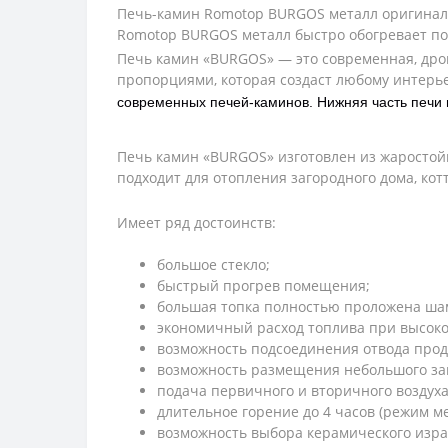
Печь-камин Romotop BURGOS металл оригинал
Romotop BURGOS металл быстро обогревает 
Печь камин «BURGOS» — это современная, дро
пропорциями, которая создаст любому интер
современных печей-каминов. Нижняя часть печи 
Печь камин «BURGOS» изготовлен из жаростой
подходит для отопления загородного дома, ко
Имеет ряд достоинств:
большое стекло;
быстрый прогрев помещения;
большая топка полностью проложена ша
экономичный расход топлива при высоком
возможность подсоединения отвода проду
возможность размещения небольшого зап
подача первичного и вторичного воздуха,
длительное горение до 4 часов (режим м
возможность выбора керамического изразц