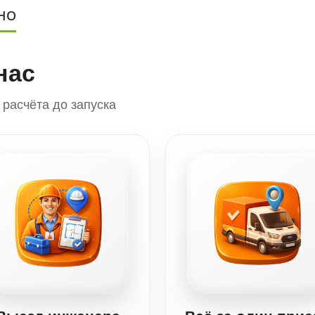
НО
нас
расчёта до запуска