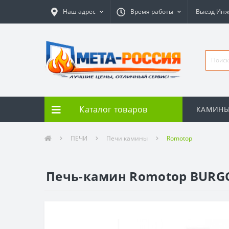
Наш адрес
Время работы
Выезд Ин
Каталог товаров
КАМИН
ПЕЧИ
Печи камины
Romotop
Печь-камин Romotop BURG