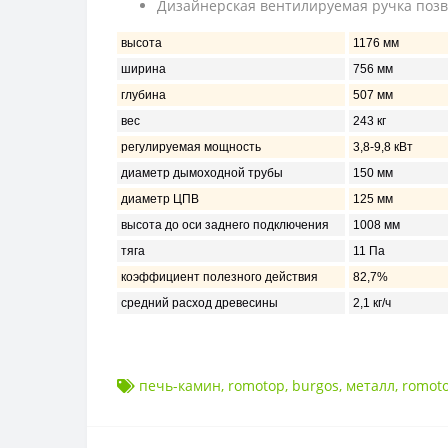
Дизайнерская вентилируемая ручка позво
высота
1176 мм
ширина
756 мм
глубина
507 мм
вес
243 кг
регулируемая мощность
3,8-9,8 кВт
диаметр дымоходной трубы
150 мм
диаметр ЦПВ
125 мм
высота до оси заднего подключения
1008 мм
тяга
11 Па
коэффициент полезного действия
82,7%
средний расход древесины
2,1 кг/ч
печь-камин
,
romotop
,
burgos
,
металл
,
romot