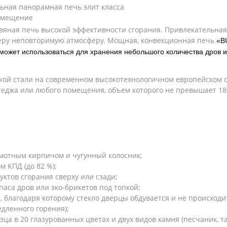
ьная панорамная печь элит класса
помещение
вяная печь высокой эффективности сгорания. Привлекательная
ьеру неповторимую атмосферу. Мощная, конвекционная печь
«B
может использоваться для хранения небольшого количества дров и
кой стали на современном высокотехнологичном европейском 
ттеджа или любого помещения, объем которого не превышает 180
мотным кирпичом и чугунный колосник;
 КПД (до 82 %);
ктов сгорания сверху или сзади;
аса дров или эко-брикетов под топкой;
 благодаря которому стекло дверцы обдувается и не происходит
едленного горения);
а в 20 глазурованных цветах и двух видов камня (песчаник, та