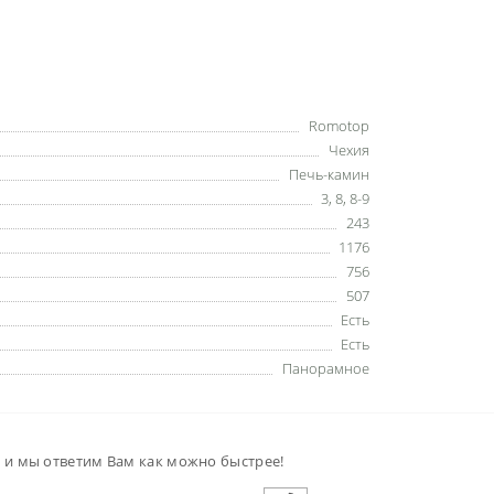
Romotop
Чехия
Печь-камин
3
,
8
,
8-9
243
1176
756
507
Есть
Есть
Панорамное
м и мы ответим Вам как можно быстрее!