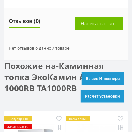
Отзывов (0)
Написать отзыв
Нет отзывов о данном товаре.
Похожие на-Каминная
топка ЭкоКамин Альфа
Вызов Инженера
1000RB TA1000RB
Расчет установки
Популярный
Популярный
Заканчивается