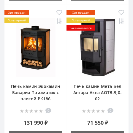
Хит продаж
Хит продаж
Популярный
Популярный
Заканчивается
Печь-камин Экокамин
Печь-камин Мета-Бел
Бавария Призматик c
Ангара Аква АОТВ-9,0-
плитой PK186
02
0
0
131 990 ₽
71 550 ₽