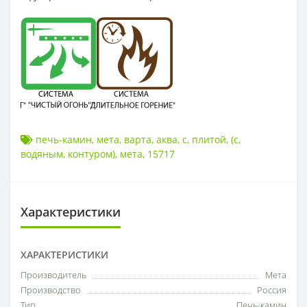
печь-камин
,
мета
,
варта
,
аква
,
с
,
плитой
,
(с
,
водяным
,
контуром)
,
мета
,
15717
Характеристики
ХАРАКТЕРИСТИКИ
Производитель
Мета
Производство
Россия
Тип
Печь-камин