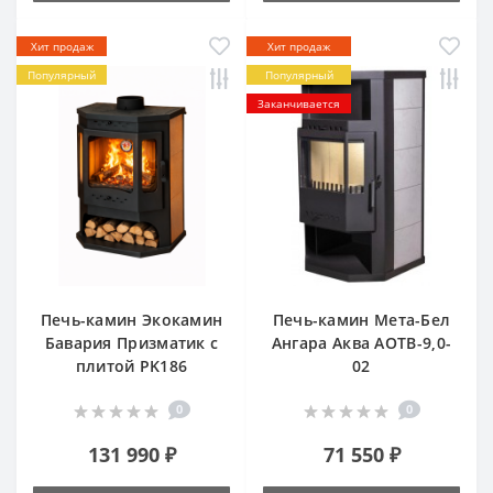
Хит продаж
Хит продаж
Популярный
Популярный
Заканчивается
Печь-камин Экокамин
Печь-камин Мета-Бел
Бавария Призматик c
Ангара Аква АОТВ-9,0-
плитой PK186
02
0
0
131 990 ₽
71 550 ₽