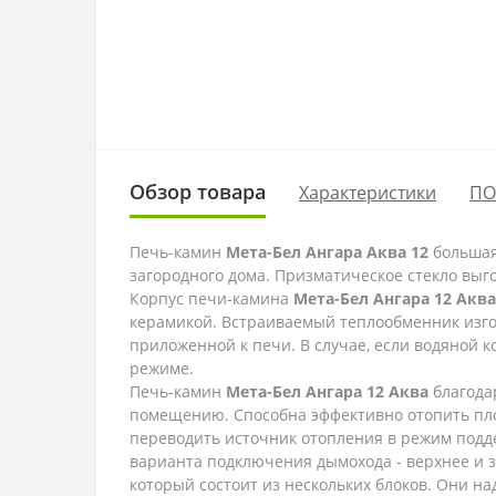
Обзор товара
Характеристики
ПО
Печь-камин
Мета-Бел Ангара Аква 12
большая
загородного дома. Призматическое стекло выго
Корпус печи-камина
Мета-Бел Ангара 12 Аква
керамикой. Встраиваемый теплообменник изгот
приложенной к печи. В случае, если водяной к
режиме.
Печь-камин
Мета-Бел Ангара 12 Аква
благода
помещению. Способна эффективно отопить пло
переводить источник отопления в режим подд
варианта подключения дымохода - верхнее и з
который состоит из нескольких блоков. Они н