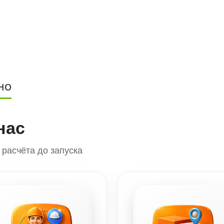
НО
нас
расчёта до запуска