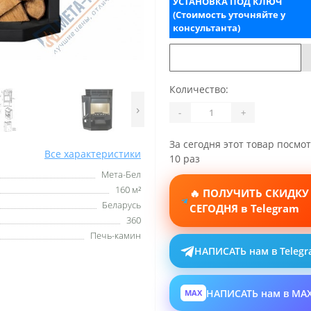
УСТАНОВКА ПОД КЛЮЧ
(Стоимость уточняйте у
консультанта)
Количество:
›
-
+
За сегодня этот товар посмо
Все характеристики
10 раз
Мета-Бел
160 м²
🔥 ПОЛУЧИТЬ СКИДКУ
Беларусь
СЕГОДНЯ в Telegram
360
Печь-камин
НАПИСАТЬ нам в Teleg
НАПИСАТЬ нам в MA
MAX