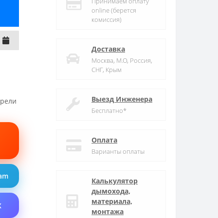
Принимаем оплату
online (берется
комиссия)
Доставка
Москва, М.О, Россия,
СНГ, Крым
Выезд Инженера
трели
Бесплатно*
Оплата
Варианты оплаты
ram
Калькулятор
дымохода,
материала,
X
монтажа