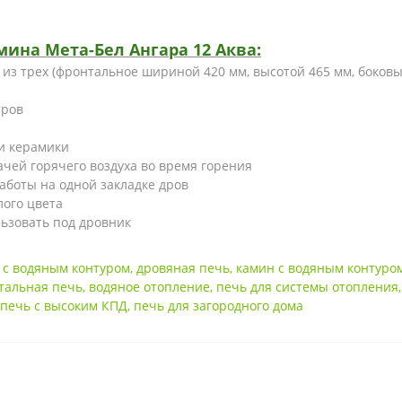
ина Мета-Бел Ангара 12 Аква:
из трех (фронтальное шириной 420 мм, высотой 465 мм, боковы
тров
и керамики
ачей горячего воздуха во время горения
работы на одной закладке дров
лого цвета
ьзовать под дровник
 с водяным контуром
,
дровяная печь
,
камин с водяным контуро
тальная печь
,
водяное отопление
,
печь для системы отопления
печь с высоким КПД
,
печь для загородного дома