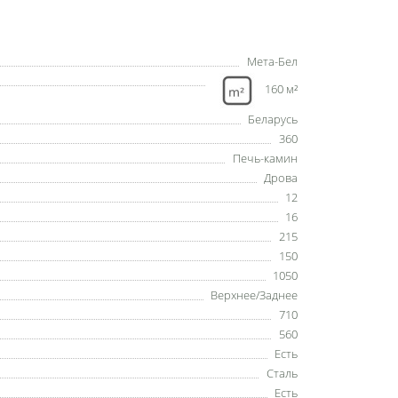
Мета-Бел
160 м²
Беларусь
360
Печь-камин
Дрова
12
16
215
150
1050
Верхнее/Заднее
710
560
Есть
Сталь
Есть