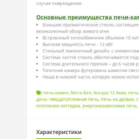
случае повреждения.
Основные преимущества печи-кам
Большое призматическое стекло, состоящее 
великолепный обзор живого огня
Встроенный теплообменник объемом 10 ли
Высокая мощность печи - 12 кВт
Стильный лаконичный дизайн, с элементам
Система чистое стекло, обеспечивается под
Система длительного горения – до 6 часов 
Топочная камера футерована шамотом свет
Ниша в нижней части, которую можно испол
печь-камин
,
Мета-Бел
,
Ангара 12 Аква
,
печь
дачи
,
твердотопливная печь
,
печь на дровах
,
с
отопление коттеджа
,
энергонезависимая печь
,
Характеристики