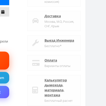
комиссия)
Доставка
Москва, М.О, Россия,
СНГ, Крым
Выезд Инженера
трели
Бесплатно*
Оплата
Варианты оплаты
ram
Калькулятор
дымохода,
материала,
X
монтажа
Бесплатный расчет