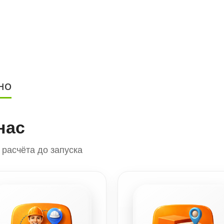
НО
нас
расчёта до запуска