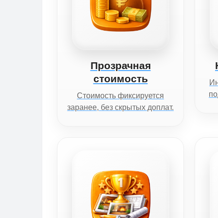
Прозрачная
стоимость
И
по
Стоимость фиксируется
заранее, без скрытых доплат.