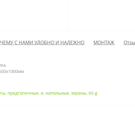
ЧЕМУ С НАМИ УДОБНО И НАДЕЖНО
МОНТАЖ
Отзы
лка.
 600х1000мм
сты
,
предтопочные
,
и
,
напольные
,
экраны
,
65-g